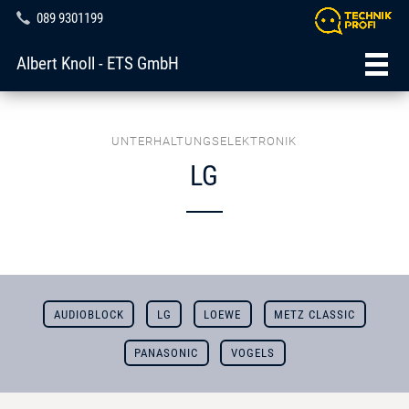
089 9301199
Albert Knoll - ETS GmbH
UNTERHALTUNGSELEKTRONIK
LG
AUDIOBLOCK
LG
LOEWE
METZ CLASSIC
PANASONIC
VOGELS